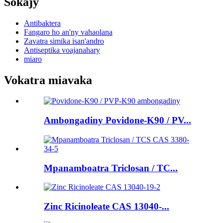
Sokajy
Antibaktera
Fangaro ho an'ny vahaolana
Zavatra simika isan'andro
Antiseptika voajanahary
miaro
Vokatra miavaka
Ambongadiny Povidone-K90 / PV...
Mpanamboatra Triclosan / TC...
Zinc Ricinoleate CAS 13040-...