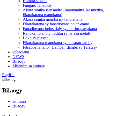
Hanitra sakafo
Fangaro fanafody
Akora simika isan'andro (ranomanitra, kosmetika,
fikarakarana manokana)
Akora simika momba ny fanorenana
Fikarakarana sy fanadiovana ao an-trano
Fanadiovana indostrialy sy andrim-panjakana
Ranoka ho an'ny hoditra sy ny asa metaly
Loko sy plaster
Fikarakarana manokana sy hatsaran-tarehy
Fitsaboana rano - Lamban-damba sy Taratasy
vahaolana
NEWS
Bilaogy
Mifandraisa aminay
English
Bilaogy
an-trano
Bilaogy