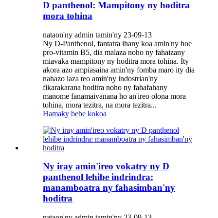
D panthenol: Mampitony ny hoditra
mora tohina
nataon'ny admin tamin'ny 23-09-13
Ny D-Panthenol, fantatra ihany koa amin'ny hoe
pro-vitamin B5, dia malaza noho ny fahaizany
miavaka mampitony ny hoditra mora tohina. Ity
akora azo ampiasaina amin'ny fomba maro ity dia
nahazo laza teo amin'ny indostrian'ny
fikarakarana hoditra noho ny fahafahany
manome fanamaivanana ho an'ireo olona mora
tohina, mora tezitra, na mora tezitra...
Hamaky bebe kokoa
Ny iray amin'ireo vokatry ny D
panthenol lehibe indrindra:
manamboatra ny fahasimban'ny
hoditra
nataon'ny admin tamin'ny 23-09-13