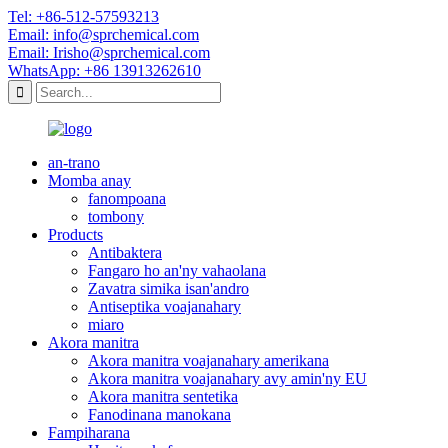
Tel: +86-512-57593213
Email: info@sprchemical.com
Email: Irisho@sprchemical.com
WhatsApp: +86 13913262610
an-trano
Momba anay
fanompoana
tombony
Products
Antibaktera
Fangaro ho an'ny vahaolana
Zavatra simika isan'andro
Antiseptika voajanahary
miaro
Akora manitra
Akora manitra voajanahary amerikana
Akora manitra voajanahary avy amin'ny EU
Akora manitra sentetika
Fanodinana manokana
Fampiharana