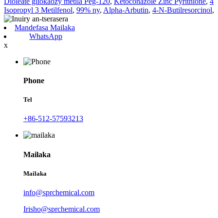
Dioleate gliokaozy metila Peg-120
,
Ketoconazole Zinc Pyrithione
,
4
Isopropyl 3 Metilfenol
,
99% ny
,
Alpha-Arbutin
,
4-N-Butilresorcinol
,
Mandefasa Mailaka
WhatsApp
x
Phone
Tel
+86-512-57593213
Mailaka
Mailaka
info@sprchemical.com
Irisho@sprchemical.com