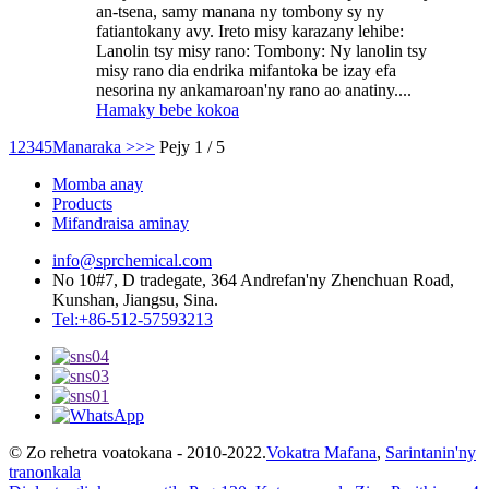
an-tsena, samy manana ny tombony sy ny
fatiantokany avy. Ireto misy karazany lehibe:
Lanolin tsy misy rano: Tombony: Ny lanolin tsy
misy rano dia endrika mifantoka be izay efa
nesorina ny ankamaroan'ny rano ao anatiny....
Hamaky bebe kokoa
1
2
3
4
5
Manaraka >
>>
Pejy 1 / 5
Momba anay
Products
Mifandraisa aminay
info@sprchemical.com
No 10#7, D tradegate, 364 Andrefan'ny Zhenchuan Road,
Kunshan, Jiangsu, Sina.
Tel:+86-512-57593213
© Zo rehetra voatokana - 2010-2022.
Vokatra Mafana
,
Sarintanin'ny
tranonkala