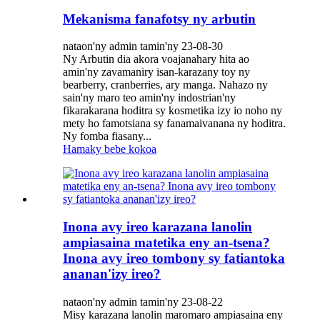
Mekanisma fanafotsy ny arbutin
nataon'ny admin tamin'ny 23-08-30
Ny Arbutin dia akora voajanahary hita ao
amin'ny zavamaniry isan-karazany toy ny
bearberry, cranberries, ary manga. Nahazo ny
sain'ny maro teo amin'ny indostrian'ny
fikarakarana hoditra sy kosmetika izy io noho ny
mety ho famotsiana sy fanamaivanana ny hoditra.
Ny fomba fiasany...
Hamaky bebe kokoa
Inona avy ireo karazana lanolin
ampiasaina matetika eny an-tsena?
Inona avy ireo tombony sy fatiantoka
ananan'izy ireo?
nataon'ny admin tamin'ny 23-08-22
Misy karazana lanolin maromaro ampiasaina eny