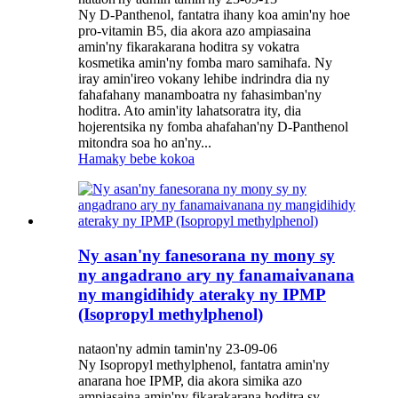
Ny D-Panthenol, fantatra ihany koa amin'ny hoe
pro-vitamin B5, dia akora azo ampiasaina
amin'ny fikarakarana hoditra sy vokatra
kosmetika amin'ny fomba maro samihafa. Ny
iray amin'ireo vokany lehibe indrindra dia ny
fahafahany manamboatra ny fahasimban'ny
hoditra. Ato amin'ity lahatsoratra ity, dia
hojerentsika ny fomba ahafahan'ny D-Panthenol
mitondra soa ho an'ny...
Hamaky bebe kokoa
Ny asan'ny fanesorana ny mony sy
ny angadrano ary ny fanamaivanana
ny mangidihidy ateraky ny IPMP
(Isopropyl methylphenol)
nataon'ny admin tamin'ny 23-09-06
Ny Isopropyl methylphenol, fantatra amin'ny
anarana hoe IPMP, dia akora simika azo
ampiasaina amin'ny fikarakarana hoditra sy