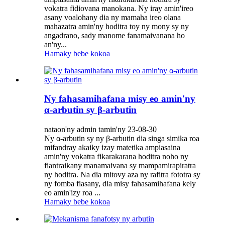
vokatra fidiovana manokana. Ny iray amin'ireo
asany voalohany dia ny mamaha ireo olana
mahazatra amin'ny hoditra toy ny mony sy ny
angadrano, sady manome fanamaivanana ho
an'ny...
Hamaky bebe kokoa
Ny fahasamihafana misy eo amin'ny
α-arbutin sy β-arbutin
nataon'ny admin tamin'ny 23-08-30
Ny α-arbutin sy ny β-arbutin dia singa simika roa
mifandray akaiky izay matetika ampiasaina
amin'ny vokatra fikarakarana hoditra noho ny
fiantraikany manamaivana sy mampamirapiratra
ny hoditra. Na dia mitovy aza ny rafitra fototra sy
ny fomba fiasany, dia misy fahasamihafana kely
eo amin'izy roa ...
Hamaky bebe kokoa