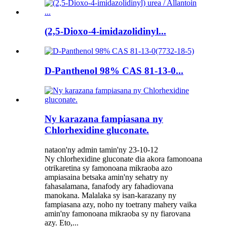
(2,5-Dioxo-4-imidazolidinyl...
D-Panthenol 98% CAS 81-13-0...
Ny karazana fampiasana ny
Chlorhexidine gluconate.
nataon'ny admin tamin'ny 23-10-12
Ny chlorhexidine gluconate dia akora famonoana
otrikaretina sy famonoana mikraoba azo
ampiasaina betsaka amin'ny sehatry ny
fahasalamana, fanafody ary fahadiovana
manokana. Malalaka sy isan-karazany ny
fampiasana azy, noho ny toetrany mahery vaika
amin'ny famonoana mikraoba sy ny fiarovana
azy. Eto,...