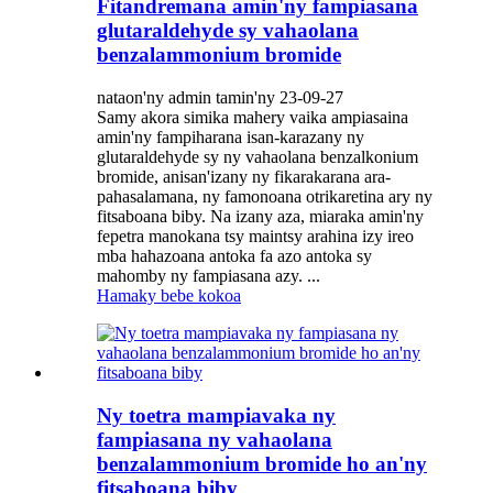
Fitandremana amin'ny fampiasana
glutaraldehyde sy vahaolana
benzalammonium bromide
nataon'ny admin tamin'ny 23-09-27
Samy akora simika mahery vaika ampiasaina
amin'ny fampiharana isan-karazany ny
glutaraldehyde sy ny vahaolana benzalkonium
bromide, anisan'izany ny fikarakarana ara-
pahasalamana, ny famonoana otrikaretina ary ny
fitsaboana biby. Na izany aza, miaraka amin'ny
fepetra manokana tsy maintsy arahina izy ireo
mba hahazoana antoka fa azo antoka sy
mahomby ny fampiasana azy. ...
Hamaky bebe kokoa
Ny toetra mampiavaka ny
fampiasana ny vahaolana
benzalammonium bromide ho an'ny
fitsaboana biby