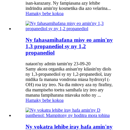
isan-karazany. Ny fampiasana azy lehibe
indrindra amin'ny kosmetika dia azo velarina...
Hamaky bebe kokoa
Ny fahasamihafana misy eo amin'ny
1,3 propanediol sy ny 1,2
propanediol
nataon'ny admin tamin'ny 23-09-20
Samy akora organika anisan'ny kilasin'ny diols
ny 1,3-propanediol sy ny 1,2-propanediol, izay
midika fa manana vondrona miasa hydroxyl (-
OH) roa izy ireo. Na dia mitovy aza ny firafiny,
dia mampiseho toetra samihafa izy ireo ary
manana fampiharana miavaka noho ny ...
Hamaky bebe kokoa
Ny vokatra lehibe iray hafa amin'ny