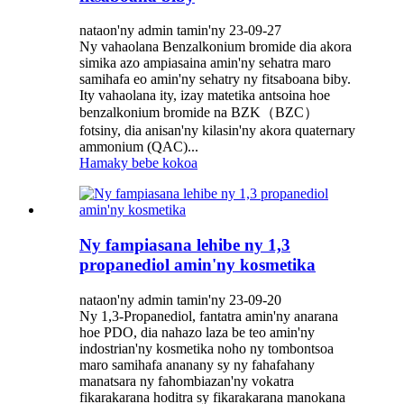
nataon'ny admin tamin'ny 23-09-27
Ny vahaolana Benzalkonium bromide dia akora
simika azo ampiasaina amin'ny sehatra maro
samihafa eo amin'ny sehatry ny fitsaboana biby.
Ity vahaolana ity, izay matetika antsoina hoe
benzalkonium bromide na BZK（BZC）
fotsiny, dia anisan'ny kilasin'ny akora quaternary
ammonium (QAC)...
Hamaky bebe kokoa
Ny fampiasana lehibe ny 1,3
propanediol amin'ny kosmetika
nataon'ny admin tamin'ny 23-09-20
Ny 1,3-Propanediol, fantatra amin'ny anarana
hoe PDO, dia nahazo laza be teo amin'ny
indostrian'ny kosmetika noho ny tombontsoa
maro samihafa ananany sy ny fahafahany
manatsara ny fahombiazan'ny vokatra
fikarakarana hoditra sy fikarakarana manokana