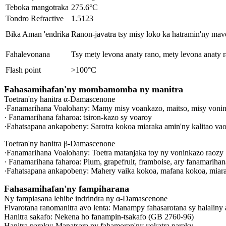
Teboka mangotraka
275.6°C
Tondro Refractive
1.5123
Bika Aman 'endrika
Ranon-javatra tsy misy loko ka hatramin'ny m
Fahalevonana
Tsy mety levona anaty rano, mety levona anaty 
Flash point
>100°C
Fahasamihafan'ny mombamomba ny manitra
Toetran'ny hanitra α-Damascenone
·Fanamarihana Voalohany: Mamy misy voankazo, maitso, misy voni
· Fanamarihana faharoa: tsiron-kazo sy voaroy
·Fahatsapana ankapobeny: Sarotra kokoa miaraka amin'ny kalitao va
Toetran'ny hanitra β-Damascenone
·Fanamarihana Voalohany: Toetra matanjaka toy ny voninkazo raozy
· Fanamarihana faharoa: Plum, grapefruit, framboise, ary fanamarihan
·Fahatsapana ankapobeny: Mahery vaika kokoa, mafana kokoa, miaraka
Fahasamihafan'ny fampiharana
Ny fampiasana lehibe indrindra ny α-Damascenone
Fivarotana ranomanitra avo lenta: Manampy fahasarotana sy halaliny a
Hanitra sakafo: Nekena ho fanampin-tsakafo (GB 2760-96)
Hanitra paraky: Manatsara ny fahamoran'ny vokatra paraky