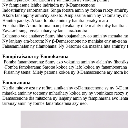
Ny fampiasana lehibe indrindra ny β-Damascenone
Indostrian'ny ranomanitra: Singa fototra amin'ny fofona raozy amin'ny 
Akora fanampiny amin'ny sakafo: Ampiasaina amin'ny vatomamy, mof
Hanitra paraky: Akora fototra amin'ny hanitra paraky maro
Vokatra dite‌: Akora fofona mampiavaka ny dite mainty misy hanitra t
Zava-mitranga voajanahary sy lanja ara-barotra
Loharano voajanahary‌: Samy hita voajanahary ao amin'ny menaka raoz
Ny lanjany ara-barotra: Ny β-Damascenone no manjaka eny an-tsena n
Fahasamihafan'ny fifantohana: Ny β-isomer dia mazàna hita amin'ny
Fampiraisana sy Famokarana
·Fomba fanamboarana‌: Samy azo vokarina amin'ny alalan'ny fihetsiky 
··Fomba famokarana‌: Sarotra kokoa ary lafo kokoa ny fanamboaran
·Fisian'ny tsena: Miely patrana kokoa ny β-Damascenone ary mora k
Famaranana
Na dia mitovy aza ny rafitra simikan'ny α-Damascenone sy ny β-Dam
miaraka amin'ny toetrany miharihary kokoa toy ny voninkazo raozy sy
Damascenone dia mitazona ny lanjany amin'ny fampiharana avo lenta 
tsirairay amin'ny fomba fanamboarana azy ireo.