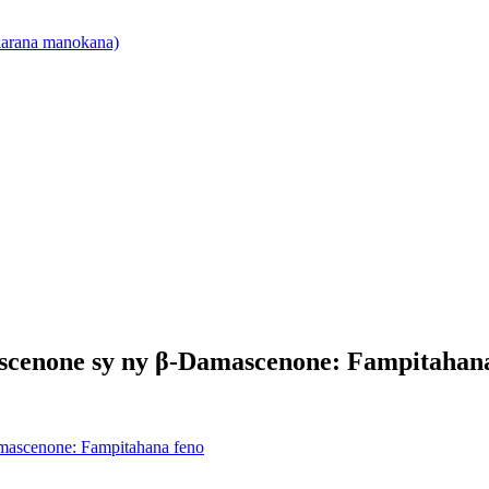
akarana manokana)
scenone sy ny β-Damascenone: Fampitahan
mascenone: Fampitahana feno