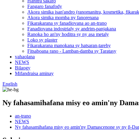
Hanitra sakafo
Fangaro fanafody
Akora simika isan'andro (ranomanitra, kosmetika, fikar
Akora simika momba ny fanorenana
Fikarakarana sy fanadiovana ao an-trano
Fanadiovana indostrialy sy andrim-panjakana
Ranoka ho an'ny hoditra sy ny asa metaly
Loko sy plaster
Fikarakarana manokana sy hatsaran-tarehy
Fitsaboana rano - Lamban-damba sy Taratasy
vahaolana
NEWS
Bilaogy
Mifandraisa aminay
English
Ny fahasamihafana misy eo amin'ny Dama
an-trano
NEWS
Ny fahasamihafana misy eo amin'ny Damascenone sy ny β-Da