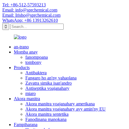
Tel: +86-512-57593213
Email: info@sprchemical.com
Email: Irisho@sprchemical.com
WhatsApp: +86 13913262610
an-trano
Momba anay
fanompoana
tombony
Products
Antibaktera
Fangaro ho an'ny vahaolana
Zavatra simika isan'andro
Antiseptika voajanahary
miaro
Akora manitra
Akora manitra voajanahary amerikana
Akora manitra voajanahary avy amin'ny EU
Akora manitra sentetika
Fanodinana manokana
Fampiharana