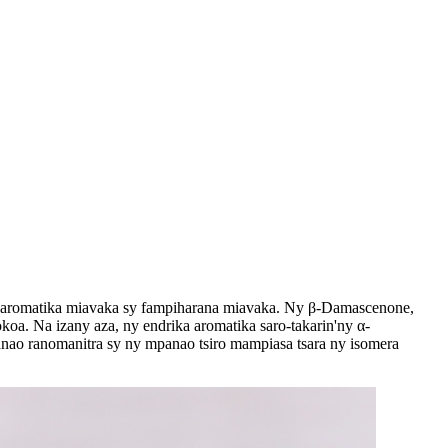
ka aromatika miavaka sy fampiharana miavaka. Ny β-Damascenone,
koa. Na izany aza, ny endrika aromatika saro-takarin'ny α-
anao ranomanitra sy ny mpanao tsiro mampiasa tsara ny isomera