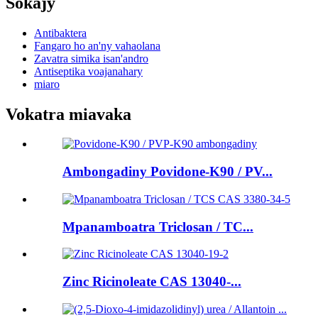
Sokajy
Antibaktera
Fangaro ho an'ny vahaolana
Zavatra simika isan'andro
Antiseptika voajanahary
miaro
Vokatra miavaka
Ambongadiny Povidone-K90 / PV...
Mpanamboatra Triclosan / TC...
Zinc Ricinoleate CAS 13040-...