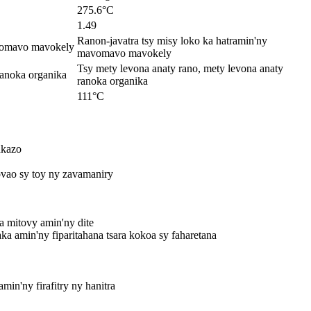
275.6°C
1.49
Ranon-javatra tsy misy loko ka hatramin'ny
avomavo mavokely
mavomavo mavokely
Tsy mety levona anaty rano, mety levona anaty
ranoka organika
ranoka organika
111°C
nkazo
ovao sy toy ny zavamaniry
a mitovy amin'ny dite
 amin'ny fiparitahana tsara kokoa sy faharetana
min'ny firafitry ny hanitra