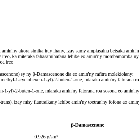
n'ny akora simika iray ihany, izay samy ampiasaina betsaka amin'ny i
 ireo, ka miteraka fahasamihafana lehibe eo amin'ny mombamomba ny ha
oa ireo.
scenone) sy ny β-Damascenone dia eo amin'ny rafitra molekiolany:
imethyl-1-cyclohexen-1-yl)-2-buten-1-one, miaraka amin'ny fatorana ro
en-1-yl)-2-buten-1-one, miaraka amin'ny fatorana roa sosona eo amin'ny
trans), izay misy fiantraikany lehibe amin'ny toetran'ny fofona ao amin
β-Damascenone
0.926 g/sm³