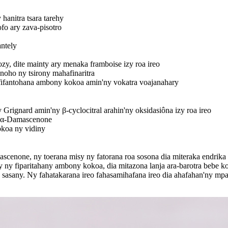
hanitra tsara tarehy
o ary zava-pisotro
antely
y, dite mainty ary menaka framboise izy roa ireo
oho ny tsirony mahafinaritra
 fifantohana ambony kokoa amin'ny vokatra voajanahary
Grignard amin'ny β-cyclocitral arahin'ny oksidasiôna izy roa ireo
a α-Damascenone
okoa ny vidiny
ascenone, ny toerana misy ny fatorana roa sosona dia miteraka endri
 ny fiparitahany ambony kokoa, dia mitazona lanja ara-barotra bebe ko
sasany. Ny fahatakarana ireo fahasamihafana ireo dia ahafahan'ny mp