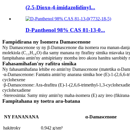
(2,5-Dioxo-4-imidazolidinyl...
D-Panthenol 98% CAS 81-13-0...
Fampidirana ny Isomera Damascenone
Ny Damascenone sy ny β-Damascenone dia isomera roa manan-danja ami
molekiola (C₁₃H₁₈O) dia samy manana ny firafiny simika miavaka izy
fampitahana amin'ny antsipiriany momba ireo akora hanitra sarobidy r
Fahasamihafan'ny rafitra simika
Ny fahasamihafana lehibe eo amin'ny Damascenone (matetika α-Dama
·α-Damascenone‌: Fantatra amin'ny anarana simika hoe (E)-1-(2,6,6-tr
cyclohexene
·β-Damascenone‌: Ara-drafitra (E)-1-(2,6,6-trimethyl-1,3-cyclohexadi
cyclohexadiene
·Stereosimia‌: Samy misy amin'ny maha-isomera (E) azy ireo (fikirana-
Fampitahana ny toetra ara-batana
NY FANANANA
α-Damascenone
hakitroky
0.942 g/sm³