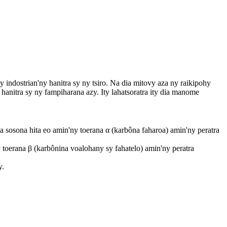
ndostrian'ny hanitra sy ny tsiro. Na dia mitovy aza ny raikipohy
nitra sy ny fampiharana azy. Ity lahatsoratra ity dia manome
a sosona hita eo amin'ny toerana α (karbôna faharoa) amin'ny peratra
 toerana β (karbônina voalohany sy fahatelo) amin'ny peratra
y.